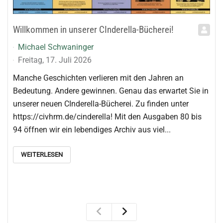
des CIV HRM e.V., liebe politisch Interessierte,
Super User
Sonntag, 12. Juli 2026
die Debatte im Hessischen Landtag zur Deutschen
Gebärdensprache hat uns veranlasst, unsere Position
als Cochlear Implant Verband Hessen – Rhein-Main e.V.
n
in einer politischen Erklärung zusammenzufassen. Wir
unterstützen das Recht auf Gebärdensprache ...
WEITERLESEN