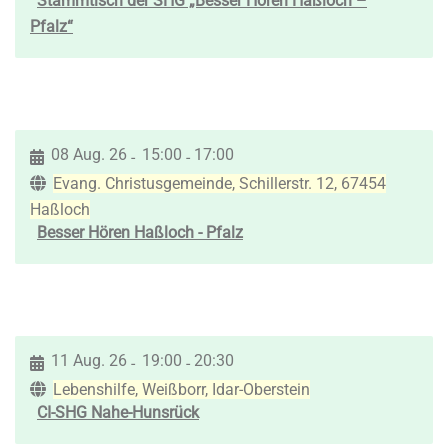
Stammtisch der SHG „Besser Hören Haßloch –
Pfalz“
08 Aug. 26
15:00
17:00
-
-
Evang. Christusgemeinde, Schillerstr. 12, 67454
Haßloch
Besser Hören Haßloch - Pfalz
11 Aug. 26
19:00
20:30
-
-
Lebenshilfe, Weißborr, Idar-Oberstein
CI-SHG Nahe-Hunsrück