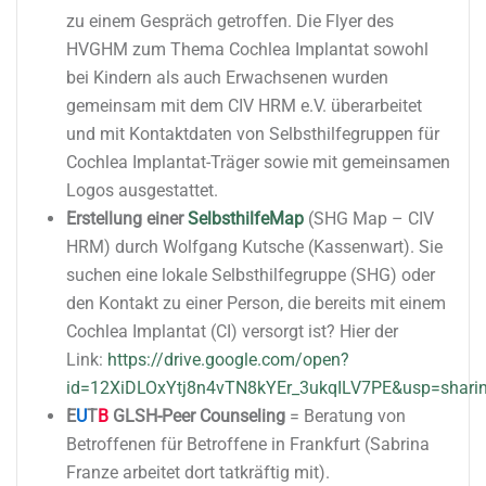
zu einem Gespräch getroffen. Die Flyer des
HVGHM zum Thema Cochlea Implantat sowohl
bei Kindern als auch Erwachsenen wurden
gemeinsam mit dem CIV HRM e.V. überarbeitet
und mit Kontaktdaten von Selbsthilfegruppen für
Cochlea Implantat-Träger sowie mit gemeinsamen
Logos ausgestattet.
Erstellung einer
SelbsthilfeMap
(SHG Map – CIV
HRM) durch Wolfgang Kutsche (Kassenwart). Sie
suchen eine lokale Selbsthilfegruppe (SHG) oder
den Kontakt zu einer Person, die bereits mit einem
Cochlea Implantat (CI) versorgt ist? Hier der
Link:
https://drive.google.com/open?
id=12XiDLOxYtj8n4vTN8kYEr_3ukqILV7PE&usp=shari
E
U
T
B
GLSH-Peer Counseling
= Beratung von
Betroffenen für Betroffene in Frankfurt (Sabrina
Franze arbeitet dort tatkräftig mit)
​.