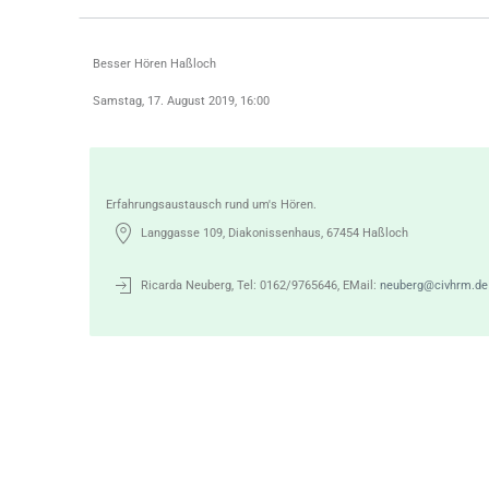
Besser Hören Haßloch
Samstag, 17. August 2019, 16:00
Erfahrungsaustausch rund um's Hören.
Langgasse 109, Diakonissenhaus, 67454 Haßloch
Ricarda Neuberg, Tel: 0162/9765646, EMail:
neuberg@civhrm.de